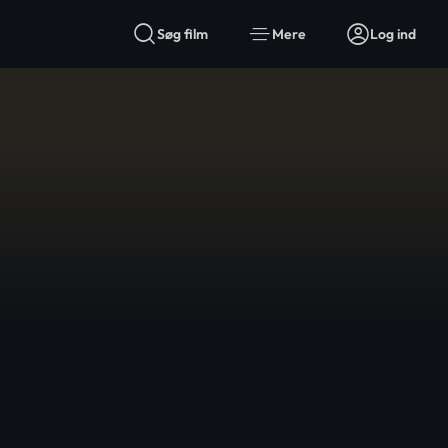
Søg film
Mere
Log ind