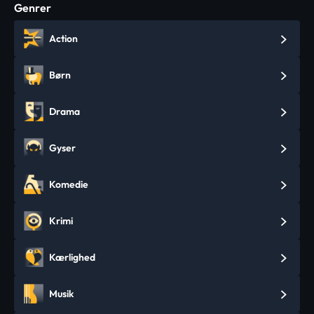
Genrer
Action
Børn
Drama
Gyser
Komedie
Krimi
Kærlighed
Musik