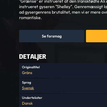
"Grænse" er instrueret af den Iranskfødte Ali
instrueret gyseren "Shelley". Genremæssigt 
ad gysergenrens brutalitet, men vi er mere ovr
romantiske.
Se forsmag
DETALJER
Originaltitel
Gräns
Sprog
Svensk
Undertekster
Dansk