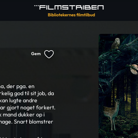
Gem
a, der pga. en
lig god til sit job, da
kan lugte andre
ar gjort noget forkert.
k mand dukker op i
 mage. Snart blomstrer