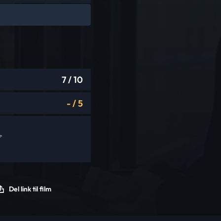
7
/ 10
-
/
5
Del link til film