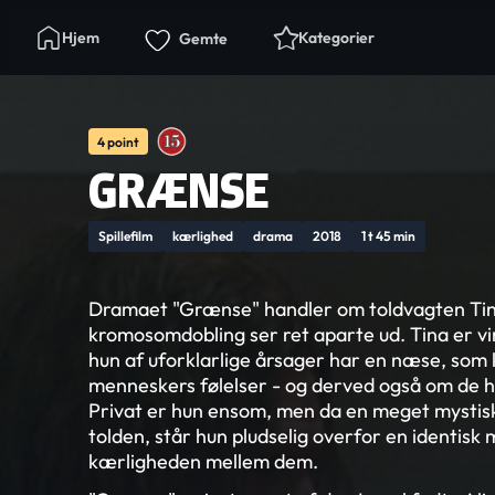
Hjem
Kategorier
Gemte
4 point
GRÆNSE
Spillefilm
kærlighed
drama
2018
1 t 45 min
Dramaet "Grænse" handler om toldvagten Tin
kromosomdobling ser ret aparte ud. Tina er virke
hun af uforklarlige årsager har en næse, som 
menneskers følelser - og derved også om de h
Privat er hun ensom, men da en meget mystis
tolden, står hun pludselig overfor en identisk
kærligheden mellem dem.