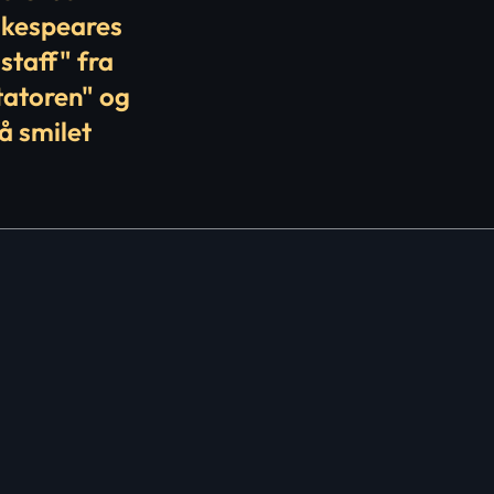
akespeares
staff" fra
tatoren" og
å smilet