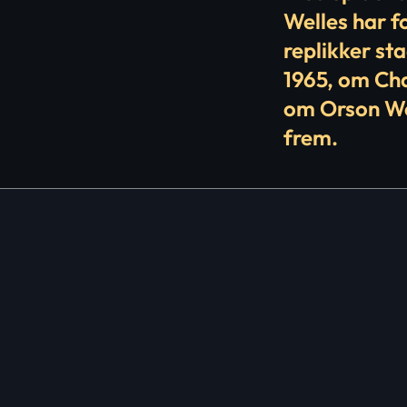
Welles har 
replikker st
1965, om Cha
om Orson Wel
frem.