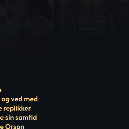
e
ed og ved med
 replikker
e sin samtid
ge Orson