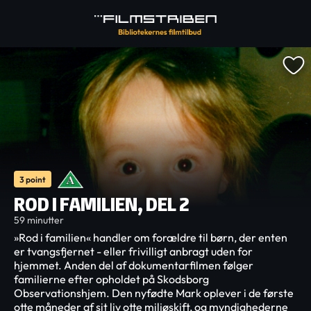
3 point
ROD I FAMILIEN, DEL 2
59 minutter
»Rod i familien« handler om forældre til børn, der enten
er tvangsfjernet - eller frivilligt anbragt uden for
hjemmet. Anden del af dokumentarfilmen følger
familierne efter opholdet på Skodsborg
Observationshjem. Den nyfødte Mark oplever i de første
otte måneder af sit liv otte miljøskift, og myndighederne