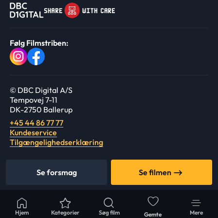
Følg Filmstriben:
© DBC Digital A/S
Tempovej 7-11
DK-2750 Ballerup
+45 44 86 77 77
Kundeservice
Tilgængelighedserklæring
Se forsmag
Se filmen
Hjem
Kategorier
Søg film
Mere
Gemte