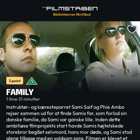
3 point
FAMILY
1 time 31 minutter
Instruktør- og kæresteparret Sami Saif og Phie Ambo
rejser sammen ud for at finde Samis far, som forlod sin
danske familie, da Sami var ganske lille. Inden dette
ambitiøse filmprojekts start havde Samis højtelskede
storebror begået selvmord, hans mor døde, og Sami stod
alene tilbage med en voldsom sorg. Filmen er blevet et