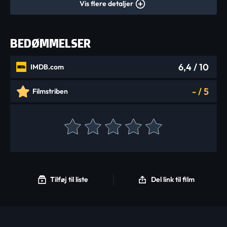
Vis flere detaljer
BEDØMMELSER
6,4
/ 10
IMDB.com
-
/
5
Filmstriben
Tilføj til liste
Del link til film