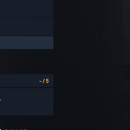
-
/
5