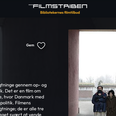
Gem
lygtninge gennem op- og
k. Det er en film om
de, hvor Danmark med
politik. Filmens
tninge; de er alle tre
meget svært at vende