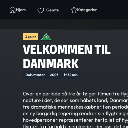
Hjem
Kategorier
Gemte
3 point
VELKOMMEN TIL
DANMARK
Dokumentar
2003
1 t 32 min
Over en periode på tre år følger filmen tre f
nedture i det, de ser som håbets land, Danmar
tre dramatiske menneskeskæbner i en perio
en ny borgerlig regering ændrer sin flygtninge
hovedpersoner repræsenterer flertallet af flyg
flygtet fra forhold i hjemlandet, der gør det 