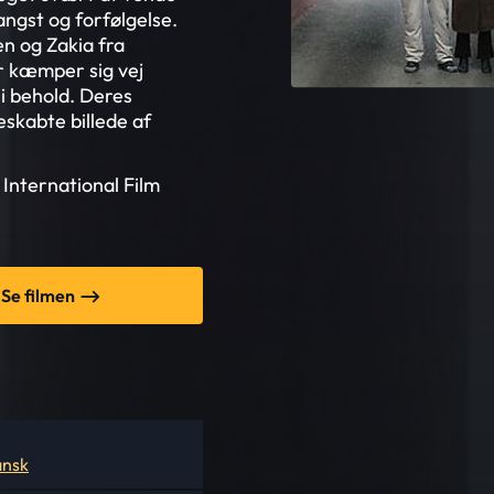
angst og forfølgelse.
n og Zakia fra
r kæmper sig vej
 behold. Deres
eskabte billede af
nternational Film
Se filmen
ansk