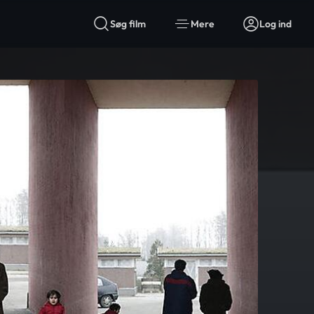
Søg film
Mere
Log ind