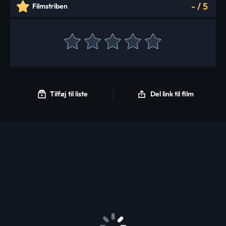
-
/
5
Filmstriben
Tilføj til liste
Del link til film