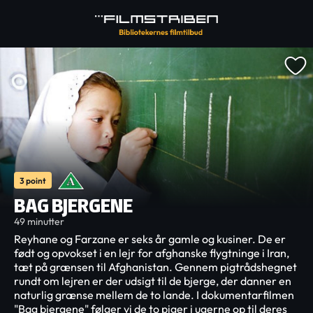
3 point
BAG BJERGENE
49 minutter
Reyhane og Farzane er seks år gamle og kusiner. De er
født og opvokset i en lejr for afghanske flygtninge i Iran,
tæt på grænsen til Afghanistan. Gennem pigtrådshegnet
rundt om lejren er der udsigt til de bjerge, der danner en
naturlig grænse mellem de to lande. I dokumentarfilmen
"Bag bjergene" følger vi de to piger i ugerne op til deres