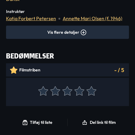
Instruktør
Katia Forbert Petersen
Annette Mari Olsen (f. 1946)
Vis flere detaljer
BEDØMMELSER
-
/
5
Filmstriben
Tilføj til liste
Del link til film