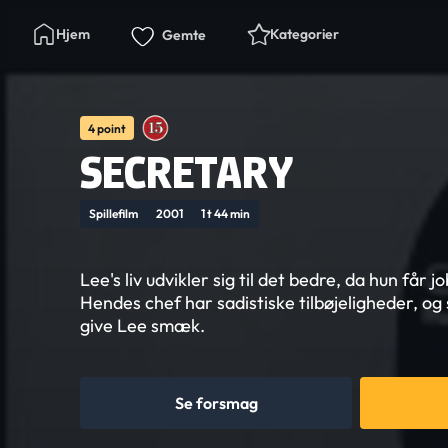
Hjem
Kategorier
Gemte
4 point
SECRETARY
Spillefilm
2001
1 t 44 min
Lee's liv udvikler sig til det bedre, da hun får
Hendes chef har sadistiske tilbøjeligheder, o
give Lee smæk.
Se forsmag