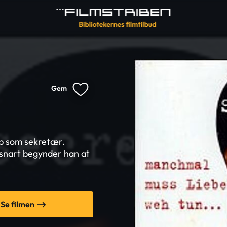
Gem
 job som sekretær.
g snart begynder han at
Se filmen