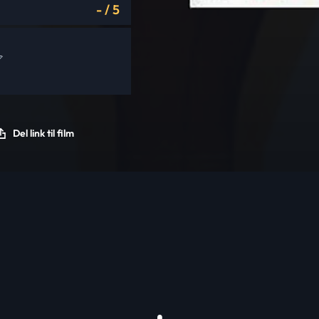
-
/
5
Del link til film