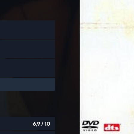
6,9
/ 10