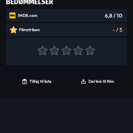
BEDØMMELSER
6,8
/ 10
IMDB.com
-
/
5
Filmstriben
Tilføj til liste
Del link til film