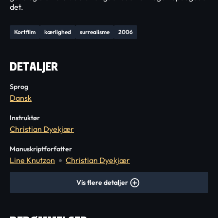
det.
Kortfilm
kærlighed
surrealisme
2006
DETALJER
Sprog
Dansk
Instruktør
Christian Dyekjær
Manuskriptforfatter
Line Knutzon
Christian Dyekjær
Vis flere detaljer