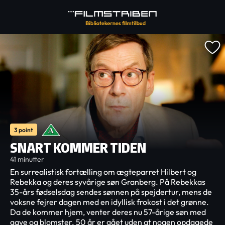
3 point
SNART KOMMER TIDEN
41 minutter
En surrealistisk fortælling om ægteparret Hilbert og
Rebekka og deres syvårige søn Granberg. På Rebekkas
35-års fødselsdag sendes sønnen på spejdertur, mens de
voksne fejrer dagen med en idyllisk frokost i det grønne.
Da de kommer hjem, venter deres nu 57-årige søn med
gave og blomster. 50 år er gået uden at nogen opdagede