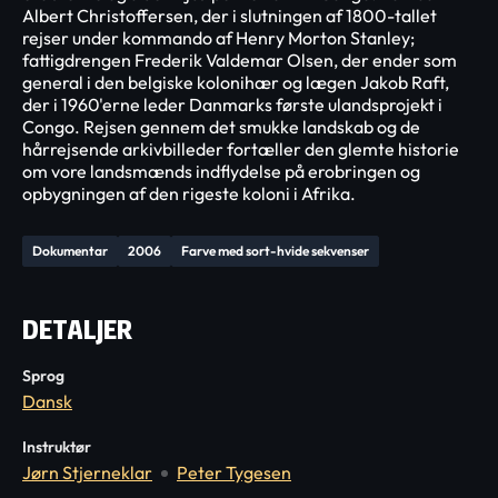
Albert Christoffersen, der i slutningen af 1800-tallet
rejser under kommando af Henry Morton Stanley;
fattigdrengen Frederik Valdemar Olsen, der ender som
general i den belgiske kolonihær og lægen Jakob Raft,
der i 1960'erne leder Danmarks første ulandsprojekt i
Congo. Rejsen gennem det smukke landskab og de
hårrejsende arkivbilleder fortæller den glemte historie
om vore landsmænds indflydelse på erobringen og
opbygningen af den rigeste koloni i Afrika.
Dokumentar
2006
Farve med sort-hvide sekvenser
DETALJER
Sprog
Dansk
Instruktør
Jørn Stjerneklar
Peter Tygesen