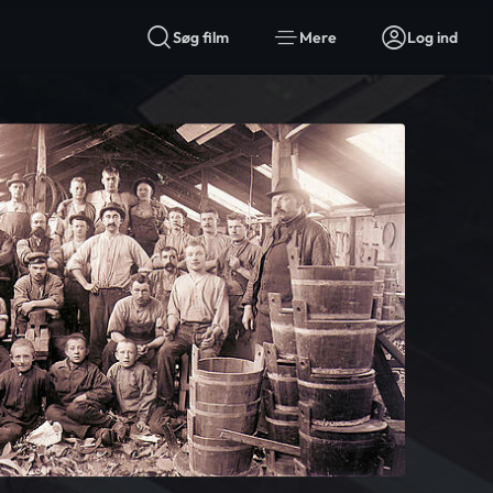
Søg film
Mere
Log ind