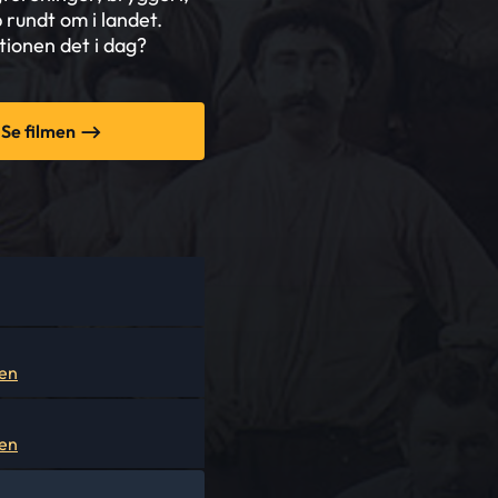
rundt om i landet.
ionen det i dag?
Se filmen
en
en