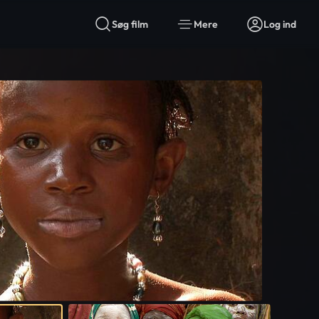
Søg film
Mere
Log ind