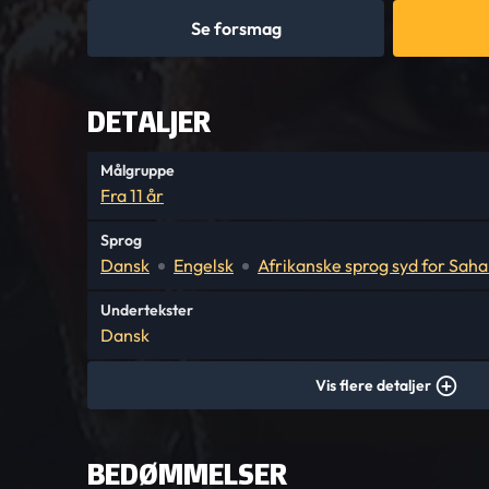
Se forsmag
DETALJER
Målgruppe
Fra 11 år
Sprog
Dansk
Engelsk
Afrikanske sprog syd for Saha
Undertekster
Dansk
Vis flere detaljer
BEDØMMELSER