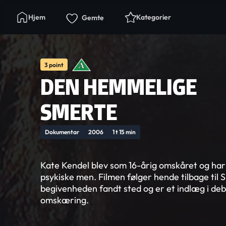
Hjem
Kategorier
Gemte
3 point
DEN HEMMELIGE
SMERTE
Dokumentar
2006
1 t 15 min
Kate Kendel blev som 16-årig omskåret og har s
psykiske men. Filmen følger hende tilbage til 
begivenheden fandt sted og er et indlæg i de
omskæring.