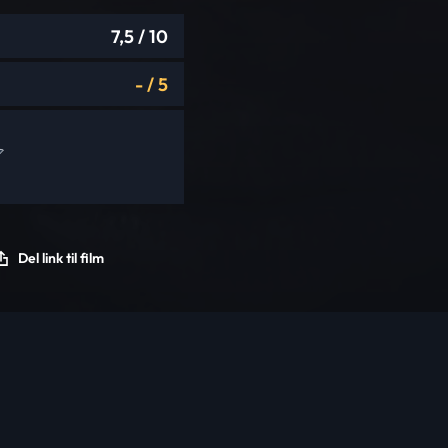
7,5
/ 10
-
/
5
Del link til film