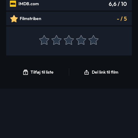
6,6
/ 10
IMDB.com
-
/
5
Filmstriben
Tilføj til liste
Del link til film