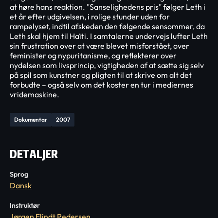
at høre hans reaktion. "Sanselighedens pris" følger Leth i
et år efter udgivelsen, i rolige stunder uden for
rampelyset, indtil afskeden den følgende sensommer, da
Leth skal hjem til Haïti. I samtalerne undervejs lufter Leth
sin frustration over at være blevet misforstået, over
feminister og nypuritanisme, og reflekterer over
nydelsen som livsprincip, vigtigheden af at sætte sig selv
på spil som kunstner og pligten til at skrive om alt det
forbudte – også selv om det koster en tur i mediernes
vridemaskine.
Dokumentar
2007
DETALJER
Sprog
Dansk
Instruktør
Jørgen Flindt Pedersen