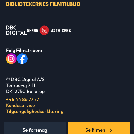
Følg Filmstriben:
© DBC Digital A/S
Tempovej 7-11
DK-2750 Ballerup
+45 44 86 77 77
Kundeservice
Tilgængelighedserklæring
Se forsmag
Se filmen