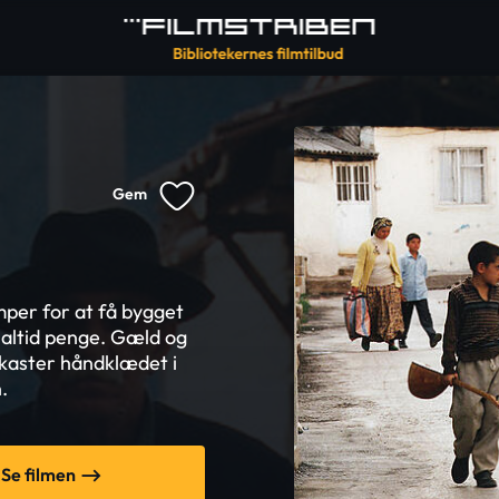
Gem
mper for at få bygget
 altid penge. Gæld og
t kaster håndklædet i
.
Se filmen