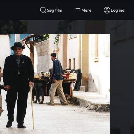
Søg film
Mere
Log ind