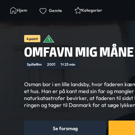
Hjem
Kategorier
Gemte
4 point
OMFAVN MIG MÅNE
Spillefilm
2001
1 t 25 min
Osman bor i en lille landsby, hvor faderen kæ
et hus. Han er på kant med sin far og mangler
naturkatastrofer bevirker, at faderen til sids
ringen og tager til Danmark for at søge lykken
Se forsmag