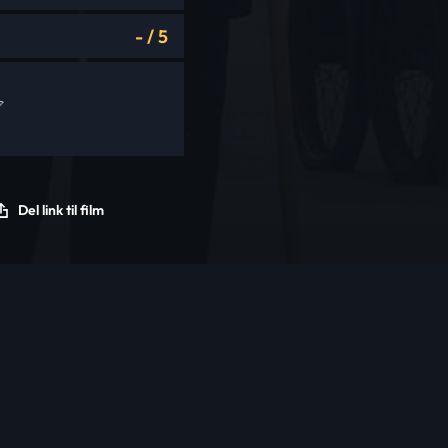
-
/
5
Del link til film