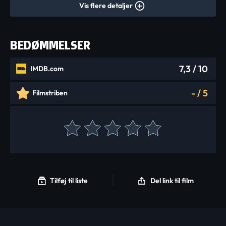
Vis flere detaljer
BEDØMMELSER
7,3
/ 10
IMDB.com
-
/
5
Filmstriben
Tilføj til liste
Del link til film