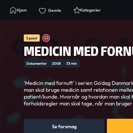
Hjem
Kategorier
Gemte
3 point
MEDICIN MED FORN
Dokumentar
2008
33 min
'Medicin med fornuft' i serien Go'dag Danma
man skal bruge medicin samt relationen mell
patient/kunde. Hvornår og hvordan man skal t
forholdsregler man skal tage, når man bruger
Se forsmag