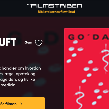
UFT
Gem
rk handler om hvordan
em læge, apotek og
age den, og hvilke
 medicin.
Se filmen