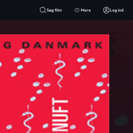
Søg film
Mere
Log ind