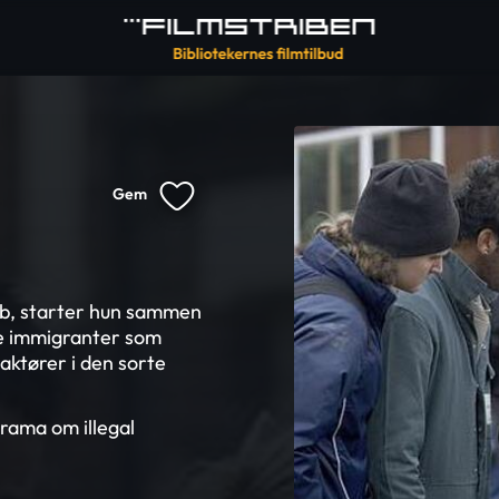
Gem
job, starter hun sammen
le immigranter som
aktører i den sorte
 drama om illegal