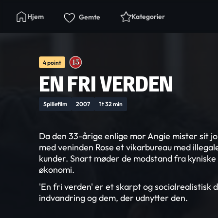
Hjem
Kategorier
Gemte
4 point
EN FRI VERDEN
Spillefilm
2007
1 t 32 min
Da den 33-årige enlige mor Angie mister sit 
med veninden Rose et vikarbureau med illega
kunder. Snart møder de modstand fra kyniske 
økonomi.
'En fri verden' er et skarpt og socialrealistisk
indvandring og dem, der udnytter den.