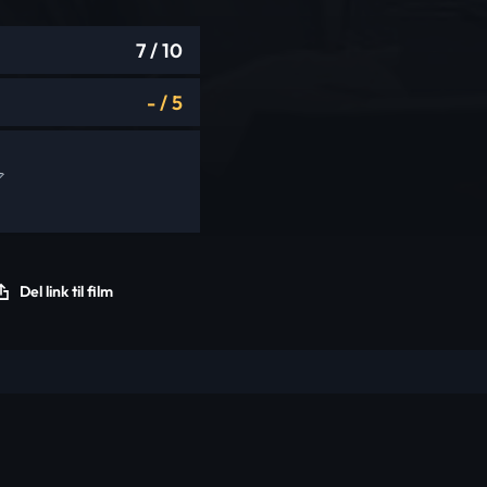
7
/ 10
-
/
5
Del link til film