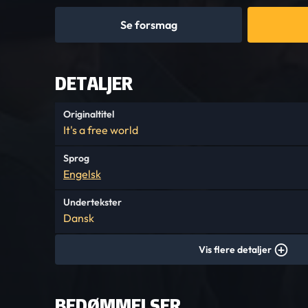
Se forsmag
DETALJER
Originaltitel
It's a free world
Sprog
Engelsk
Undertekster
Dansk
Vis flere detaljer
BEDØMMELSER