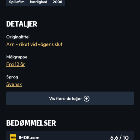
Spillefilm
kærlighed
2008
DETALJER
Originaltitel
Arn - riket vid vägens slut
Målgruppe
Fra 12 år
Sprog
Svensk
Vis flere detaljer
BEDØMMELSER
6,6
/ 10
IMDB.com