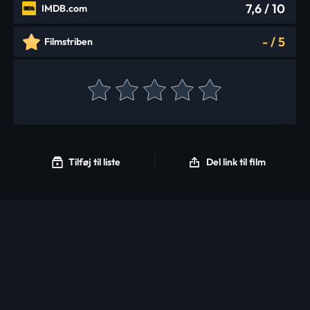
7,6
/ 10
IMDB.com
-
/
5
Filmstriben
Tilføj til liste
Del link til film