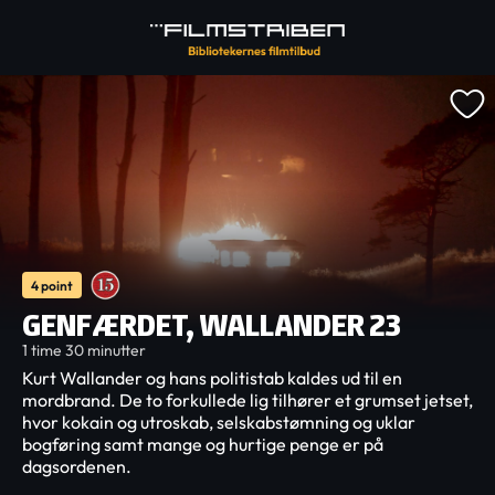
4 point
GENFÆRDET, WALLANDER 23
1 time 30 minutter
Kurt Wallander og hans politistab kaldes ud til en
mordbrand. De to forkullede lig tilhører et grumset jetset,
hvor kokain og utroskab, selskabstømning og uklar
bogføring samt mange og hurtige penge er på
dagsordenen.