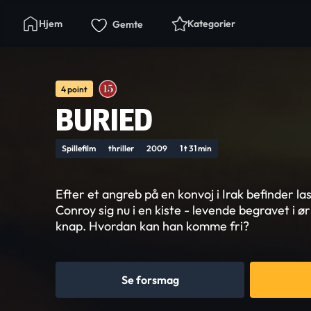
Hjem
Kategorier
Gemte
4 point
BURIED
Spillefilm
thriller
2009
1 t 31 min
Efter et angreb på en konvoj i Irak befinder la
Conroy sig nu i en kiste - levende begravet i 
knap. Hvordan kan han komme fri?
Se forsmag