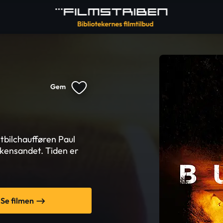
Gem
stbilchaufføren Paul
ørkensandet. Tiden er
Se filmen