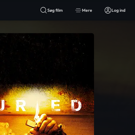
Søg film
Mere
Log ind