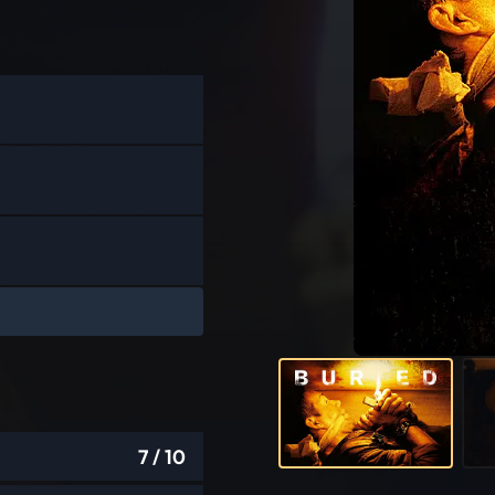
7
/ 10