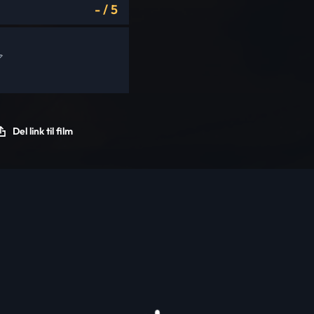
-
/
5
Del link til film