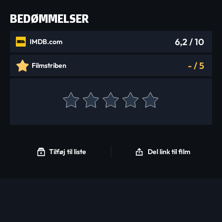
BEDØMMELSER
6,2
/ 10
IMDB.com
-
/
5
Filmstriben
Tilføj til liste
Del link til film