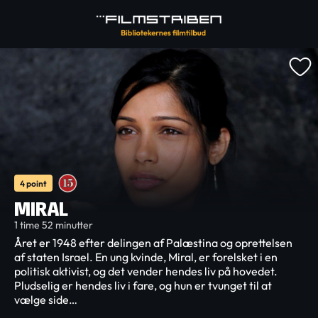
4 point
MIRAL
1 time 52 minutter
Året er 1948 efter delingen af Palæstina og oprettelsen
af staten Israel. En ung kvinde, Miral, er forelsket i en
politisk aktivist, og det vender hendes liv på hovedet.
Pludselig er hendes liv i fare, og hun er tvunget til at
vælge side…