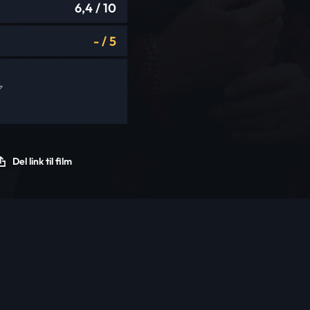
6,4
/ 10
-
/
5
Del link til film