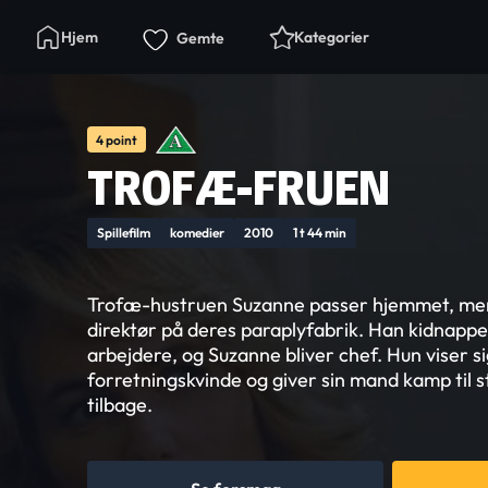
Hjem
Kategorier
Gemte
4 point
TROFÆ-FRUEN
Spillefilm
komedier
2010
1 t 44 min
Trofæ-hustruen Suzanne passer hjemmet, me
direktør på deres paraplyfabrik. Han kidnappes
arbejdere, og Suzanne bliver chef. Hun viser s
forretningskvinde og giver sin mand kamp til 
tilbage.