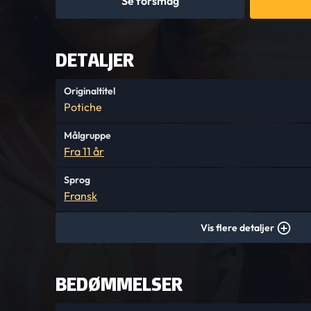
Se forsmag
DETALJER
Originaltitel
Potiche
Målgruppe
Fra 11 år
Sprog
Fransk
Vis flere detaljer
BEDØMMELSER