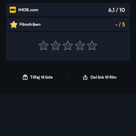
6,1
/ 10
IMDB.com
-
/
5
Filmstriben
Tilføj til liste
Del link til film