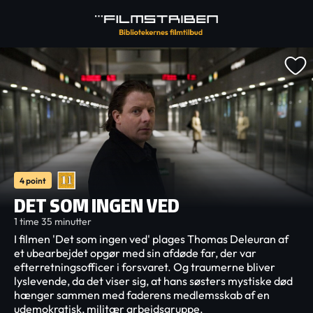
4 point
DET SOM INGEN VED
1 time 35 minutter
I filmen 'Det som ingen ved' plages Thomas Deleuran af
et ubearbejdet opgør med sin afdøde far, der var
efterretningsofficer i forsvaret. Og traumerne bliver
lyslevende, da det viser sig, at hans søsters mystiske død
hænger sammen med faderens medlemsskab af en
udemokratisk, militær arbejdsgruppe.