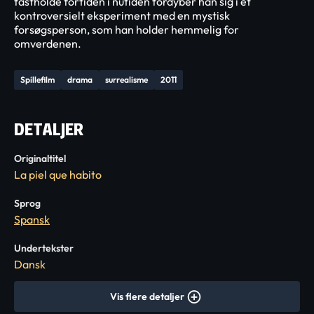
fastholde fortiden i nutiden fordyber han sig i et
kontroversielt eksperiment med en mystisk
forsøgsperson, som han holder hemmelig for
omverdenen.
Spillefilm
drama
surrealisme
2011
DETALJER
Originaltitel
La piel que habito
Sprog
Spansk
Undertekster
Dansk
Vis flere detaljer