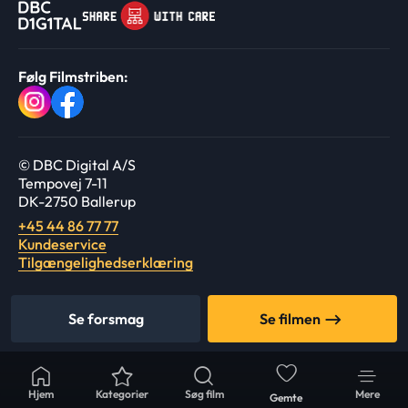
Følg Filmstriben:
© DBC Digital A/S
Tempovej 7-11
DK-2750 Ballerup
+45 44 86 77 77
Kundeservice
Tilgængelighedserklæring
Se forsmag
Se filmen
Hjem
Kategorier
Søg film
Mere
Gemte