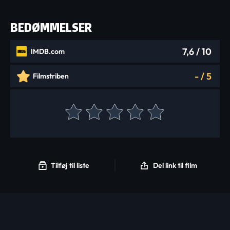
BEDØMMELSER
7,6
/ 10
IMDB.com
-
/
5
Filmstriben
Tilføj til liste
Del link til film