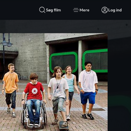
Søg film
Mere
Log ind