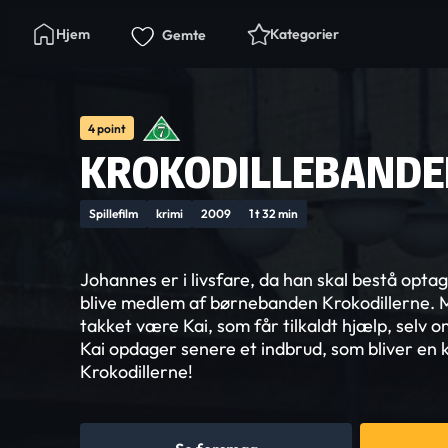
Hjem
Kategorier
Gemte
4 point
KROKODILLEBAND
Spillefilm
krimi
2009
1 t 32 min
Johannes er i livsfare, da han skal bestå optag
blive medlem af børnebanden Krokodillerne. 
takket være Kai, som får tilkaldt hjælp, selv o
Kai opdager senere et indbrud, som bliver en 
Krokodillerne!