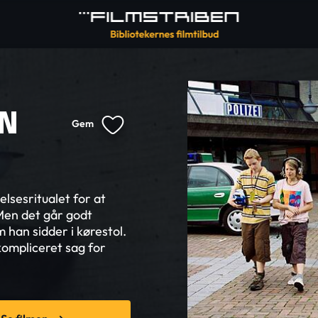
EN
Gem
elsesritualet for at
Men det går godt
m han sidder i kørestol.
kompliceret sag for