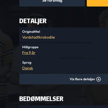
Se forsmag
DETALJER
Originaltitel
Vordstadtkrokodile
Målgruppe
Fra 9 år
Sprog
Dansk
Vis flere detaljer
BEDØMMELSER