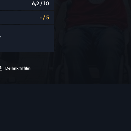
6,2
/ 10
-
/
5
Del link til film