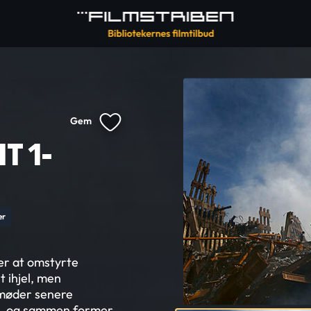
Gem
T 1-
er
ter at omstyrte
 ihjel, men
 møder senere
n, og sammen former