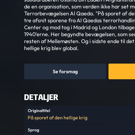
de en organisation, som verden ikke har set 
Terrorbevægelsen Al Qaeda. "På sporet af den h
tre afsnit sporene fra Al Qaedas terrorhandl
Center og mod tog i Madrid og London tilbage 
1940'erne. Her begyndte bevægelsen, som sene
resten af Mellemøsten. Og i sidste ende til de
hellige krig blev global.
Se forsmag
DETALJER
Originaltitel
På sporet af den hellige krig
Sprog