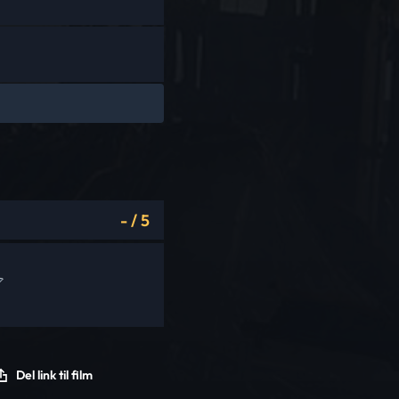
-
/
5
Del link til film