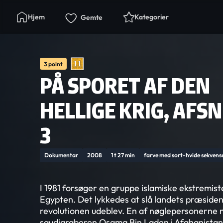
Hjem
Kategorier
Gemte
3 point
PÅ SPORET AF DEN
HELLIGE KRIG, AFSNI
3
Dokumentar
2008
1 t 27 min
farve med sort-hvide sekvens
I 1981 forsøger en gruppe islamiske ekstremis
Egypten. Det lykkedes at slå landets præsident
revolutionen udeblev. En af nøglepersonerne
saudiaraberen Osama Bin Laden i Afghanista