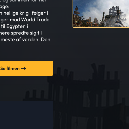
mage:
ellige krig" følger i
inger mod World Trade
til Egypten i
re spredte sig til
t meste af verden. Den
Se filmen