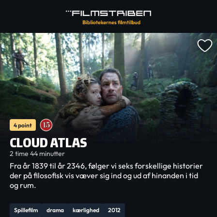
4 point
CLOUD ATLAS
2 time 44 minutter
Fra år 1839 til år 2346, følger vi seks forskellige historier
der på filosofisk vis væver sig ind og ud af hinanden i tid
og rum.
Spillefilm
drama
kærlighed
2012