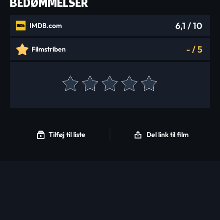
BEDØMMELSER
6,1
/ 10
IMDB.com
-
/
5
Filmstriben
Tilføj til liste
Del link til film