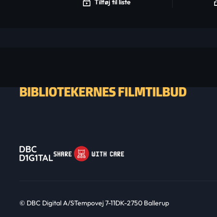
Tilføj til liste
© DBC Digital A/S
Tempovej 7-11
DK-2750 Ballerup