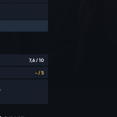
7,6
/ 10
-
/
5