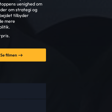
rtitoppens uenighed om
heder om strategi og
bejdet tilbyder
 de mere
itik.
pris.
Se filmen