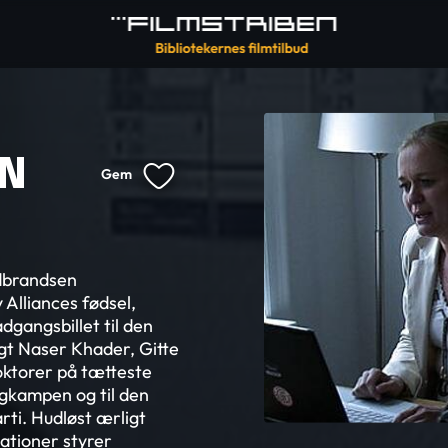
EN
Gem
dbrandsen
Alliances fødsel,
dgangsbillet til den
gt Naser Khader, Gitte
oktorer på tætteste
lgkampen og til den
rti. Hudløst ærligt
lationer styrer