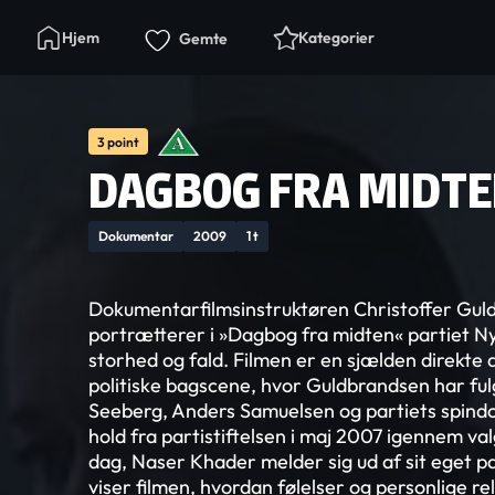
Hjem
Kategorier
Gemte
3 point
DAGBOG FRA MIDT
Dokumentar
2009
1 t
Dokumentarfilmsinstruktøren Christoffer Gul
portrætterer i »Dagbog fra midten« partiet Ny 
storhed og fald. Filmen er en sjælden direkte a
politiske bagscene, hvor Guldbrandsen har ful
Seeberg, Anders Samuelsen og partiets spind
hold fra partistiftelsen i maj 2007 igennem va
dag, Naser Khader melder sig ud af sit eget pa
viser filmen, hvordan følelser og personlige re