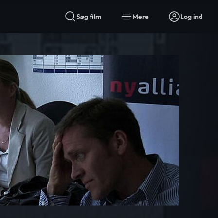
Søg film
Mere
Log ind