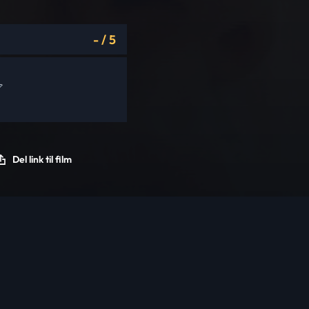
-
/
5
Del link til film