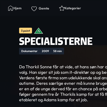
Hjem
Kategorier
Gemte
3 point
SPECIALISTERNE
Dokumentar
2009
58 min
Da Thorkil Sonne får at vide, at hans søn har 
valg. Han siger sit job som it-direktør op og b
Verdens første firma som udelukkende skal 
autisme. Deres særlige evner må kunne bruges
er en af de unge derved får en chance på arb
følger gennem tre år Thorkils kamp for at få f
etableret og Adams kamp for et job.