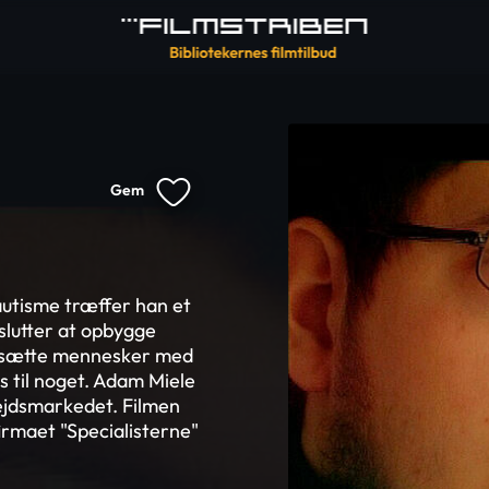
Gem
autisme træffer han et
eslutter at opbygge
ansætte mennesker med
 til noget. Adam Miele
ejdsmarkedet. Filmen
irmaet "Specialisterne"