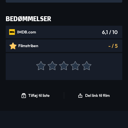
BEDØMMELSER
6,1
/ 10
IMDB.com
-
/
5
Filmstriben
Tilføj til liste
Del link til film