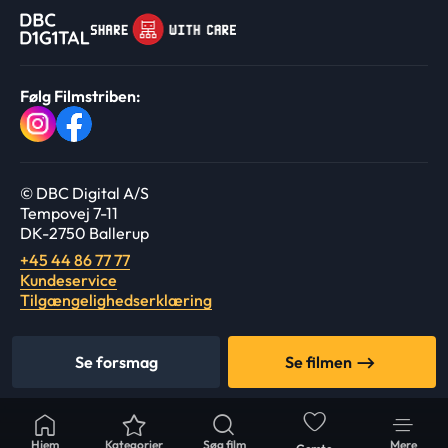
Følg Filmstriben:
© DBC Digital A/S
Tempovej 7-11
DK-2750 Ballerup
+45 44 86 77 77
Kundeservice
Tilgængelighedserklæring
Se forsmag
Se filmen
Hjem
Kategorier
Søg film
Mere