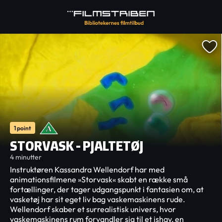
1 point
STORVASK - PJALTETØJ
4 minutter
Instruktøren Kassandra Wellendorf har med
animationsfilmene »Storvask« skabt en række små
fortællinger, der tager udgangspunkt i fantasien om, at
vasketøj har sit eget liv bag vaskemaskinens rude.
Wellendorf skaber et surrealistisk univers, hvor
vaskemaskinens rum forvandler sig til et ishav, en