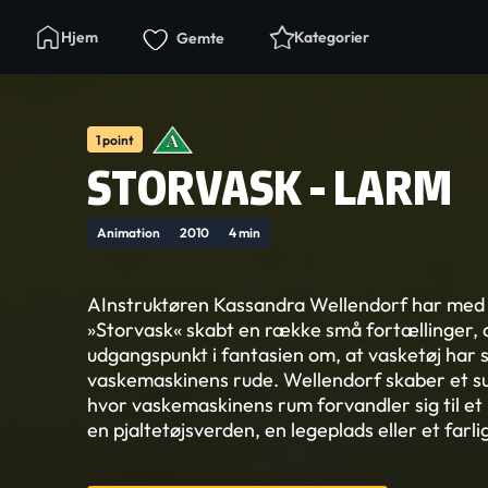
Hjem
Kategorier
Gemte
1 point
STORVASK - LARM
Animation
2010
4 min
AInstruktøren Kassandra Wellendorf har med
»Storvask« skabt en række små fortællinger, 
udgangspunkt i fantasien om, at vasketøj har si
vaskemaskinens rude. Wellendorf skaber et sur
hvor vaskemaskinens rum forvandler sig til et 
en pjaltetøjsverden, en legeplads eller et farl