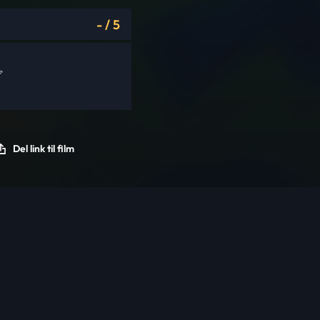
-
/
5
Del link til film