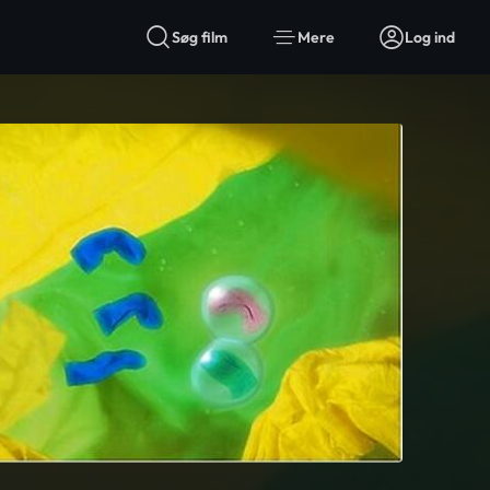
Søg film
Mere
Log ind