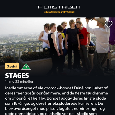
3 point
STAGES
1 time 33 minutter
Medlemmerne af elektrorock-bandet Dúné har i løbet af
deres teenageår opnået mere, end de fleste tør drømme
om at opnå i et helt liv. Bandet udgav deres første plade
som 18-årige, og derefter eksploderede karrieren. De
blev overdænget med priser, legater, nomineringer og
gode anmeldelser, og pludselig var de - stadig som