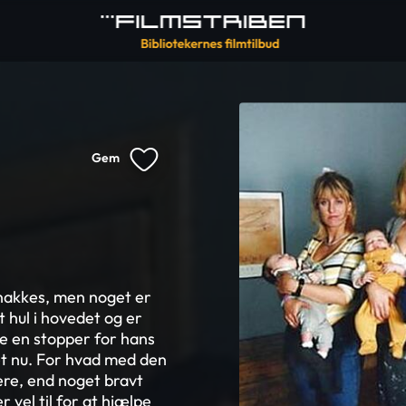
Gem
nakkes, men noget er
t hul i hovedet og er
e en stopper for hans
det nu. For hvad med den
ere, end noget bravt
vel til for at hjælpe