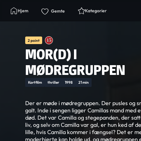
Hjem
Kategorier
Gemte
2 point
MOR(D) I
MØDREGRUPPEN
Kortfilm
thriller
1998
21 min
Der er møde i mødregruppen. Der pusles og s
galt. Inde i sengen ligger Camillas mand med e
død. Det var Camilla og stegepanden, der satt
liv, og selv om Camilla var gal, er hun ked af 
lille, hvis Camilla kommer i fængsel? Det er m
moderhjerte kan holde ud, og mødregruppen er 