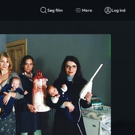
Søg film
Mere
Log ind