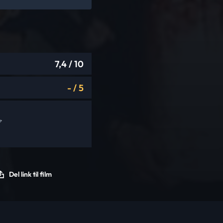
7,4
/ 10
-
/
5
Del link til film