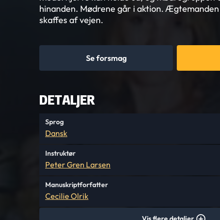
hinanden. Mødrene går i aktion. Ægtemanden s
skaffes af vejen.
Se forsmag
DETALJER
Sprog
Dansk
Instruktør
Peter Gren Larsen
Manuskriptforfatter
Cecilie Olrik
Vis flere detaljer