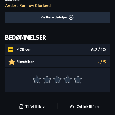
Anders Rønnow Klarlund
Vis flere detaljer
BEDØMMELSER
6,7
/ 10
IMDB.com
-
/
5
Filmstriben
Tilføj til liste
Del link til film