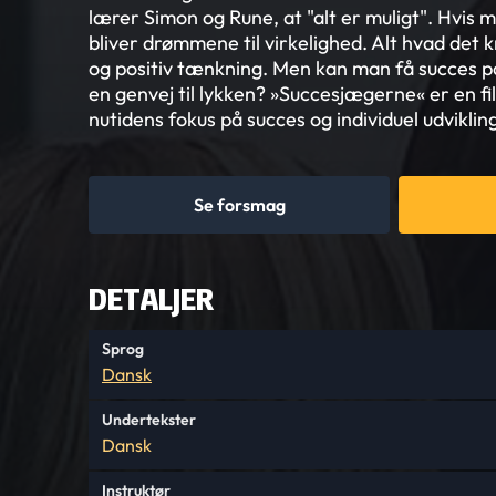
lærer Simon og Rune, at "alt er muligt". Hvis m
bliver drømmene til virkelighed. Alt hvad det k
og positiv tænkning. Men kan man få succes p
en genvej til lykken? »Succesjægerne« er en 
nutidens fokus på succes og individuel udviklin
Se forsmag
DETALJER
Sprog
Dansk
Undertekster
Dansk
Instruktør