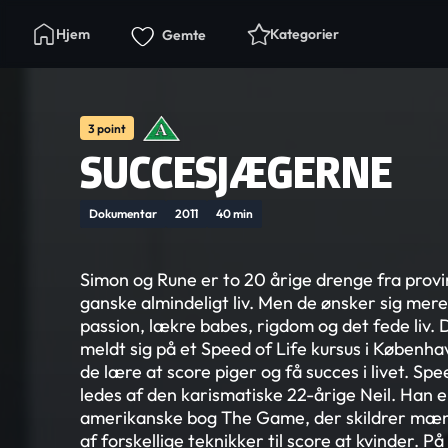
Hjem
Kategorier
Gemte
3 point
SUCCESJÆGERNE
Dokumentar
2011
40 min
Simon og Rune er to 20 årige drenge fra provi
ganske almindeligt liv. Men de ønsker sig mere
passion, lækre babes, rigdom og det fede liv. 
meldt sig på et Speed of Life kursus i Københ
de lære at score piger og få succes i livet. S
ledes af den karismatiske 22-årige Neil. Han e
amerikanske bog The Game, der skildrer mæn
af forskellige teknikker til score at kvinder. P