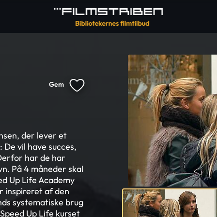
Gem
nsen, der lever et
: De vil have succes,
Derfor har de har
avn. På 4 måneder skal
peed Up Life Academy
r inspireret af den
ds systematiske brug
å Speed Up Life kurset