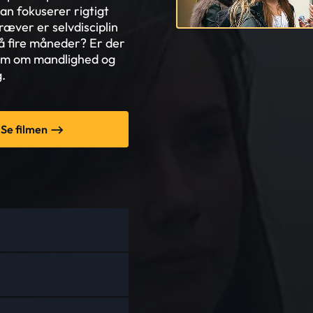
an fokuserer rigtigt
ræver er selvdisciplin
å fire måneder? Er der
film om mandlighed og
g.
Se filmen