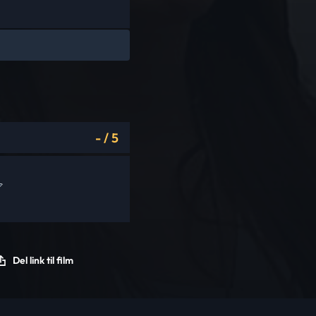
-
/
5
Del link til film