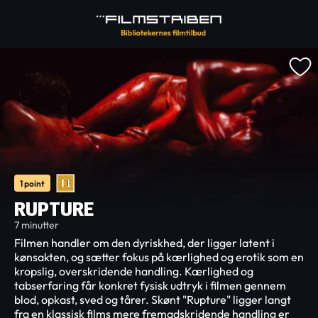
1 point
RUPTURE
7 minutter
Filmen handler om den dyriskhed, der ligger latent i
kønsakten, og sætter fokus på kærlighed og erotik som en
kropslig, overskridende handling. Kærlighed og
tabserfaring får konkret fysisk udtryk i filmen gennem
blod, opkast, sved og tårer. Skønt "Rupture" ligger langt
fra en klassisk films mere fremadskridende handling er