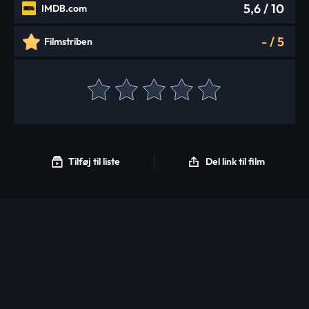
5,6
/ 10
IMDB.com
-
/
5
Filmstriben
Tilføj til liste
Del link til film