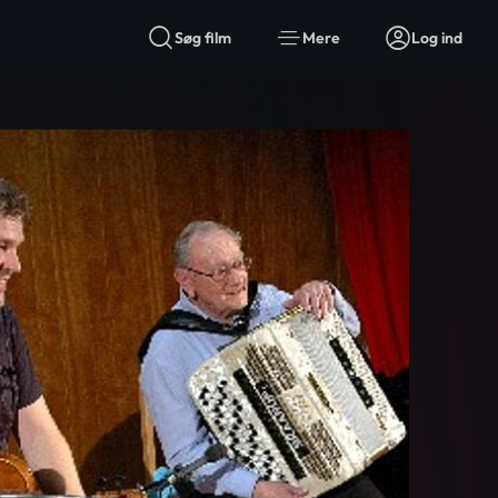
Søg film
Mere
Log ind