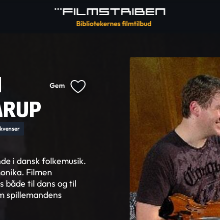
N
Gem
ARUP
ekvenser
de i dansk folkemusik.
onika. Filmen
 både til dans og til
m spillemandens