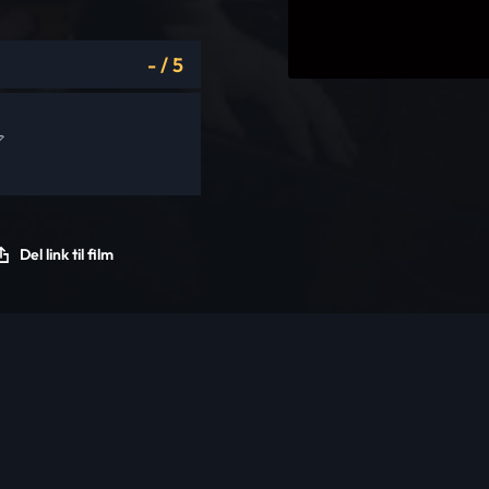
-
/
5
Del link til film