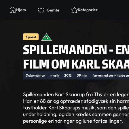
Hjem
Kategorier
Gemte
3 point
SPILLEMANDEN - E
FILM OM KARL SKA
Dokumentar
musik
2012
39 min
farve med sort-hvide s
Spillemanden Karl Skaarup fra Thy er en legen
Han er 88 år og optræder stadigvæk sin harm
fastholder Karl Skaarups musik, som den spilles
underholdning, og den kædes sammen genne
personlige erindringer og lune fortællinger.