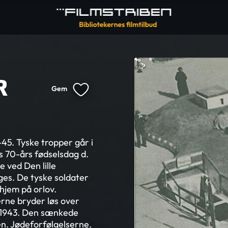
R
Gem
45. Tyske tropper går i
s 70-års fødselsdag d.
 ved Den lille
es. De tyske soldater
jem på orlov.
rne bryder løs over
 1943. Den sænkede
en. Jødeforfølgelserne.