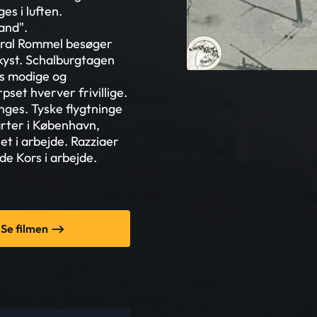
s i luften.
and".
eral Rommel besøger
kyst. Schalburgtagen
ns modige og
set hverver frivillige.
ges. Tyske flygtninge
rter i København,
t i arbejde. Razziaer
de Kors i arbejde.
Se filmen