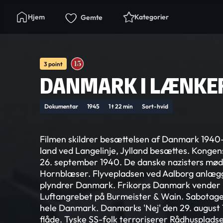
Hjem
Kategorier
Gemte
3 point
DANMARK I LÆNKE
Dokumentar
1945
1 t 22 min
Sort-hvid
Filmen skildrer besættelsen af Danmark 1940-
land ved Langelinje, Jylland besættes. Kongen
26. september 1940. De danske nazisters møde
Hornblæser. Flyvepladsen ved Aalborg anlægg
plyndrer Danmark. Frikorps Danmark vender h
Luftangrebet på Burmeister & Wain. Sabotage
hele Danmark. Danmarks 'Nej' den 29. august
flåde. Tyske SS-folk terroriserer Rådhusplads