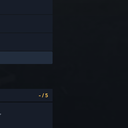
-
/
5