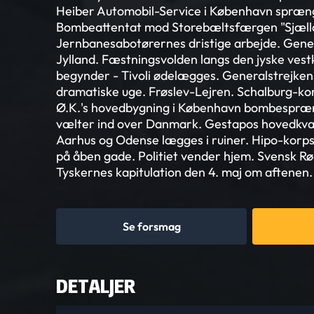
Heiber Automobil-Service i København sprænge
Bombeattentat mod Storebæltsfærgen "Sjæll
Jernbanesabotørernes dristige arbejde. Gen
Jylland. Fæstningsvolden langs den jyske vest
begynder - Tivoli ødelægges. Generalstrejke
dramatiske uge. Frøslev-Lejren. Schalburg-korp
Ø.K.'s hovedbygning i København bombespræn
vælter ind over Danmark. Gestapos hovedkva
Aarhus og Odense lægges i ruiner. Hipo-korpse
på åben gade. Politiet vender hjem. Svensk Rø
Tyskernes kapitulation den 4. maj om aftenen.
Se forsmag
DETALJER