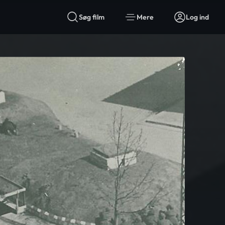
Søg film
Mere
Log ind