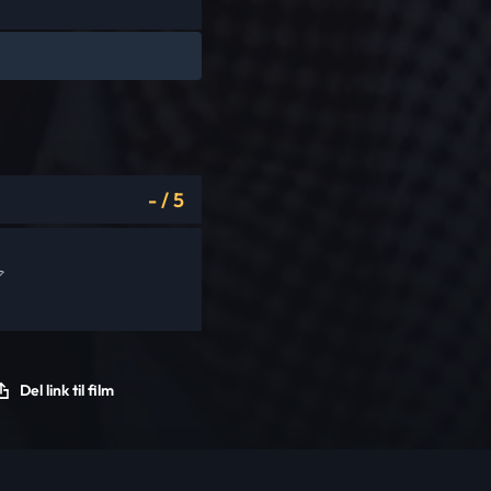
-
/
5
Del link til film