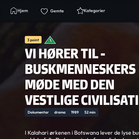
Hjem
Kategorier
Gemte
3 point
VI HØRER TIL -
BUSKMENNESKERS
MØDE MED DEN
VESTLIGE CIVILISAT
Dokumentar
drama
1989
52 min
I Kalahari ørkenen i Botswana lever de lyse b