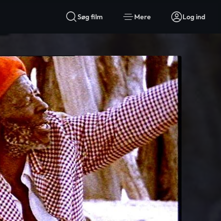
Søg film
Mere
Log ind