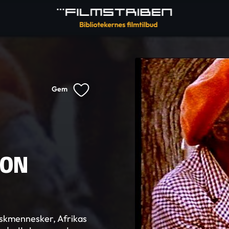
Gem
ION
uskmennesker, Afrikas