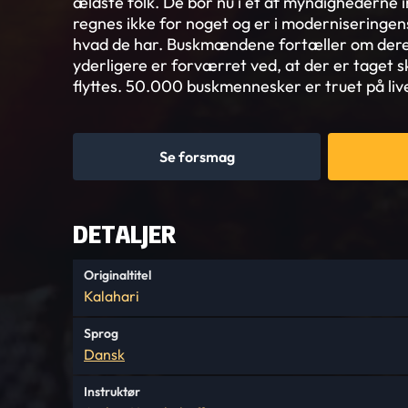
ældste folk. De bor nu i et af myndighederne i
regnes ikke for noget og er i moderniseringens
hvad de har. Buskmændene fortæller om deres
yderligere er forværret ved, at der er taget skr
flyttes. 50.000 buskmennesker er truet på live
Se forsmag
DETALJER
Originaltitel
Kalahari
Sprog
Dansk
Instruktør