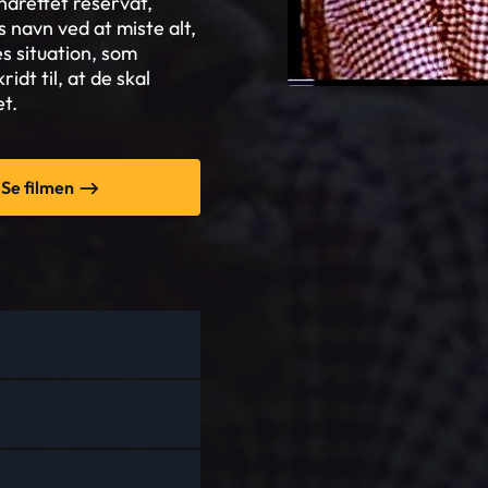
ndrettet reservat,
 navn ved at miste alt,
 situation, som
idt til, at de skal
t.
Se filmen