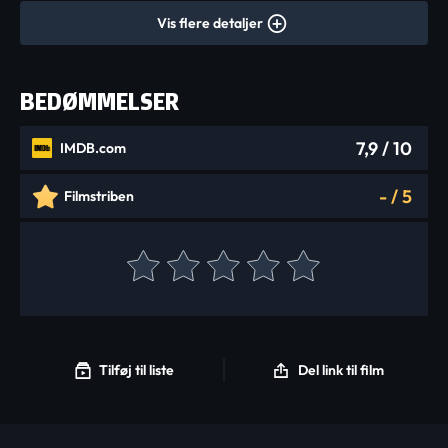
Vis flere detaljer
BEDØMMELSER
7,9
/ 10
IMDB.com
-
/
5
Filmstriben
Tilføj til liste
Del link til film