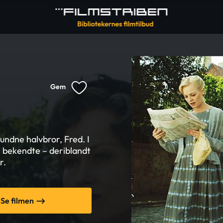
Gem
undne halvbror, Fred. I
 bekendte – deriblandt
r.
Se filmen