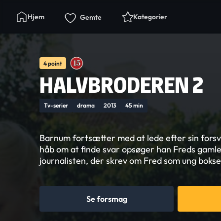
Hjem
Kategorier
Gemte
4 point
HALVBRODEREN 2
Tv-serier
drama
2013
45 min
Barnum fortsætter med at lede efter sin forsv
håb om at finde svar opsøger han Freds gamle
journalisten, der skrev om Fred som ung bokse
Se forsmag