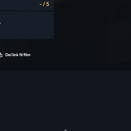
-
/
5
Del link til film