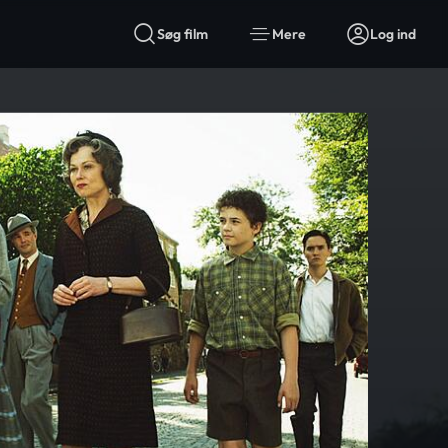
Søg film
Mere
Log ind