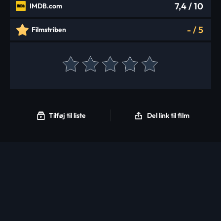
7,4
/ 10
IMDB.com
-
/
5
Filmstriben
Tilføj til liste
Del link til film