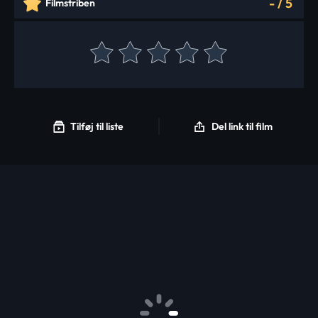
-
/
5
Filmstriben
Tilføj til liste
Del link til film